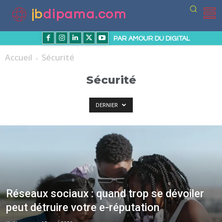
jb
dipama.com
PAR AMOUR DU DIGITAL
Accueil
Sécurité
Sécurité
DERNIER
Réseaux sociaux : quand trop se dévoiler
peut détruire votre e-réputation