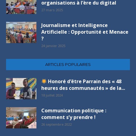
organisations à l’ère du digital
27 mars 2025
Journalisme et Intelligence
Artificielle : Opportunité et Menace
?
24 janvier 2025
ARTICLES POPULAIRES
Honoré d’être Parrain des « 48
heures des communautés » de la...
18 juillet 2024
Communication politique :
comment s’y prendre !
26 septembre 2022