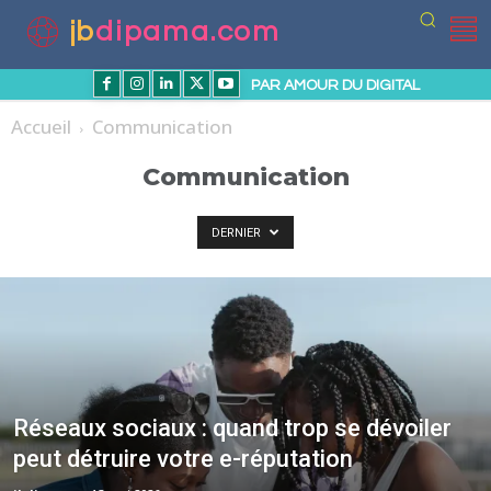
jb
dipama.com
PAR AMOUR DU DIGITAL
Accueil
Communication
Communication
DERNIER
Réseaux sociaux : quand trop se dévoiler
peut détruire votre e-réputation