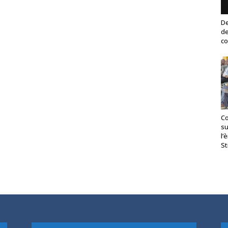
De
de
co
Co
su
l’
St