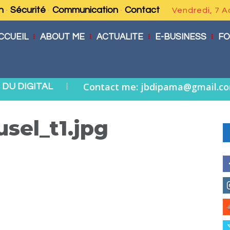
n
Sécurité
Communication
Contact
Vendredi, 7 A
CCUEIL
ABOUT ME
ACTUALITE
E-BUSINESS
FO
|
Contact me: jbdipama@gmail.c
DU DIGITAL
sel_t1.jpg