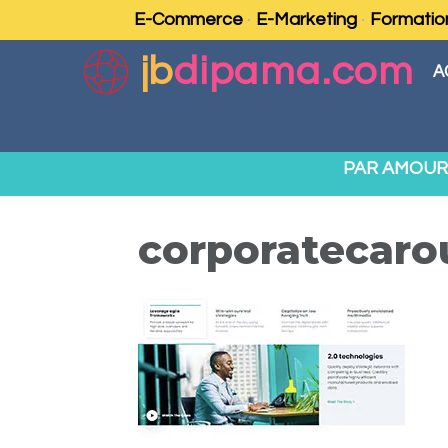
E-Commerce
E-Marketing
Formatio
jb
dipama.com
A
PAR AMOUR 
corporatecarou