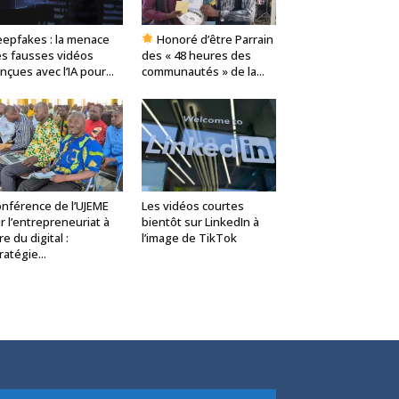
epfakes : la menace
Honoré d’être Parrain
s fausses vidéos
des « 48 heures des
nçues avec l’IA pour...
communautés » de la...
nférence de l’UJEME
Les vidéos courtes
r l’entrepreneuriat à
bientôt sur LinkedIn à
ère du digital :
l’image de TikTok
ratégie...