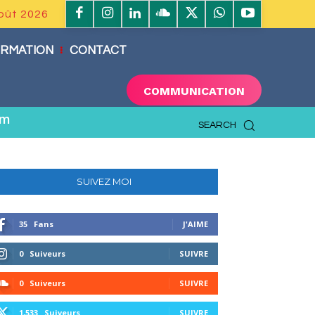
oût 2026
RMATION
CONTACT
COMMUNICATION
om
SEARCH
SUIVEZ MOI
35
Fans
J'AIME
0
Suiveurs
SUIVRE
0
Suiveurs
SUIVRE
1,533
Suiveurs
SUIVRE