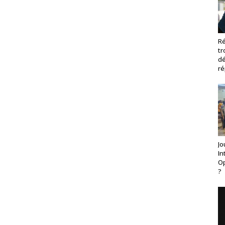
Ré
tr
dé
ré
Jo
In
Op
?