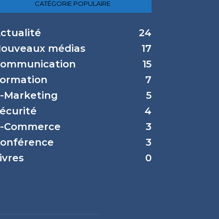
CATÉGORIE POPULAIRE
ctualité
24
ouveaux médias
17
ommunication
15
ormation
7
-Marketing
5
écurité
4
-Commerce
3
onférence
3
ivres
0