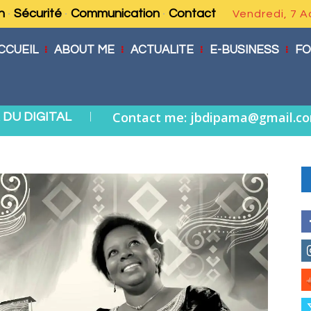
n
Sécurité
Communication
Contact
Vendredi, 7 A
CCUEIL
ABOUT ME
ACTUALITE
E-BUSINESS
FO
|
Contact me: jbdipama@gmail.c
DU DIGITAL