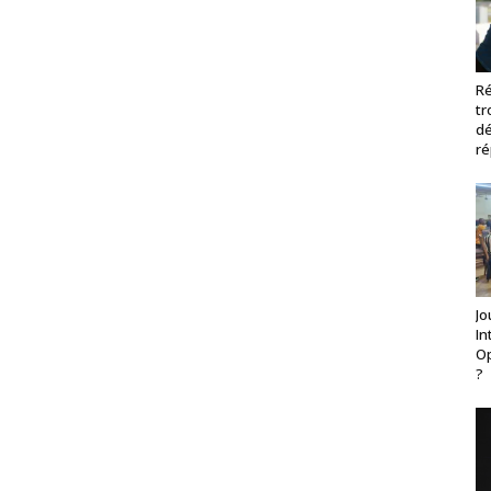
Ré
tr
dé
ré
Jo
In
Op
?