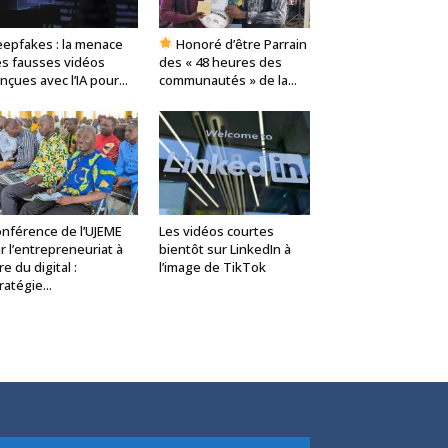
epfakes : la menace
Honoré d’être Parrain
s fausses vidéos
des « 48 heures des
nçues avec l’IA pour...
communautés » de la...
nférence de l’UJEME
Les vidéos courtes
r l’entrepreneuriat à
bientôt sur LinkedIn à
ère du digital :
l’image de TikTok
ratégie...