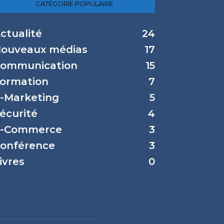
CATÉGORIE POPULAIRE
ctualité
24
ouveaux médias
17
ommunication
15
ormation
7
-Marketing
5
écurité
4
-Commerce
3
onférence
3
ivres
0