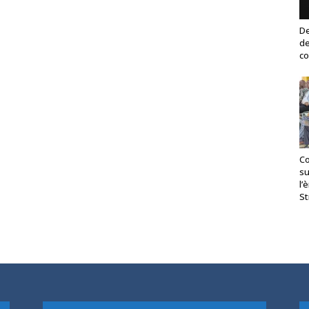
De
de
co
Co
su
l’
St