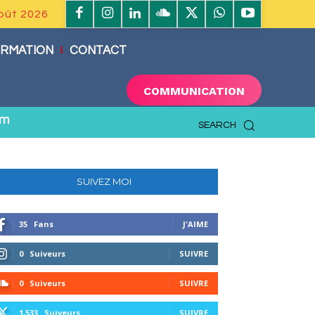
oût 2026
RMATION
CONTACT
COMMUNICATION
om
SEARCH
SUIVEZ MOI
35
Fans
J'AIME
0
Suiveurs
SUIVRE
0
Suiveurs
SUIVRE
1,533
Suiveurs
SUIVRE