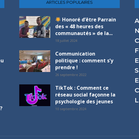
ARTICLES POPULAIRES
Honoré d’être Parrain
A
des « 48 heures des
N
communautés » de la...
C
18 juillet 2024
F
Communication
E
eu
politique : comment s’y
prendre !
S
26 septembre 2022
E
TikTok : Comment ce
C
réseau social façonne la
L
psychologie des jeunes
?
10 septembre 2024