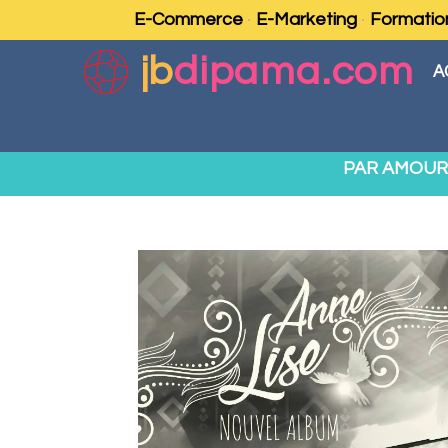
E-Commerce
E-Marketing
Formatio
jb
dipama.com
A
PAR AMOUR 