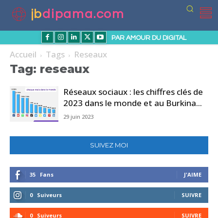
jb
dipama.com
PAR AMOUR DU DIGITAL
Accueil
Tags
Reseaux
Tag: reseaux
Réseaux sociaux : les chiffres clés de
2023 dans le monde et au Burkina...
29 juin 2023
SUIVEZ MOI
35
Fans
J'AIME
0
Suiveurs
SUIVRE
0
Suiveurs
SUIVRE