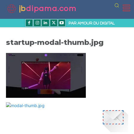
jb
dipama.com
PAR AMOUR DU DIGITAL
startup-modal-thumb.jpg