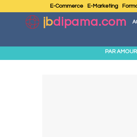
E-Commerce
E-Marketing
Forma
jb
dipama.com
A
PAR AMOUR 