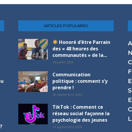
ARTICLES POPULAIRES
Honoré d’être Parrain
A
des « 48 heures des
N
communautés » de la...
C
18 juillet 2024
F
Communication
E
eu
politique : comment s’y
prendre !
S
26 septembre 2022
E
TikTok : Comment ce
C
réseau social façonne la
L
psychologie des jeunes
?
10 septembre 2024