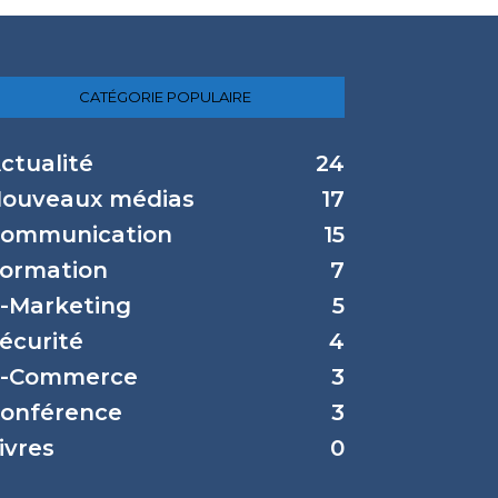
CATÉGORIE POPULAIRE
ctualité
24
ouveaux médias
17
ommunication
15
ormation
7
-Marketing
5
écurité
4
-Commerce
3
onférence
3
ivres
0